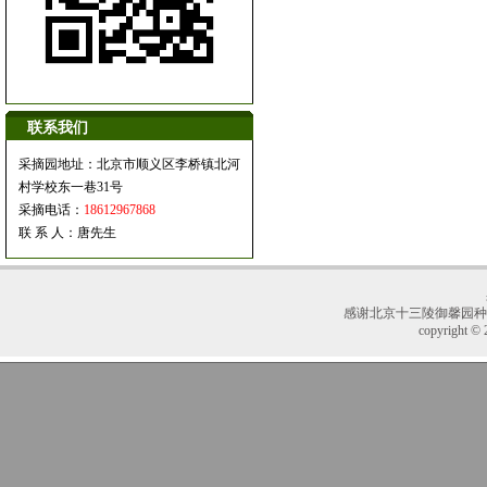
联系我们
采摘园地址：北京市顺义区李桥镇北河
村学校东一巷31号
采摘电话：
18612967868
联 系 人：唐先生
感谢
北京十三陵御馨园种
copyright © 