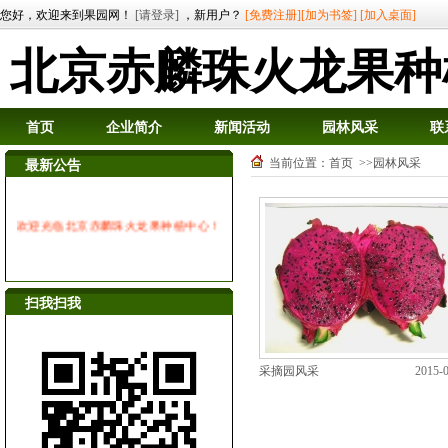
您好，欢迎来到果园网！
[请登录]
，新用户？
[免费注册]
[加为书签]
[加入桌面]
北京赤麟珠火龙果种
首页
企业简介
新闻活动
园林风采
联
当前位置：
首页
>>园林风采
最新公告
欢迎光临北京赤麟珠火龙果种植中心！
扫我扫我
采摘园风采
2015-