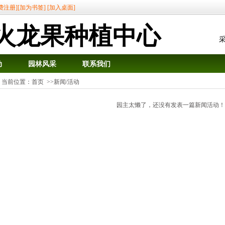
费注册]
[加为书签]
[加入桌面]
火龙果种植中心
采
动
园林风采
联系我们
当前位置：
首页
>>新闻/活动
园主太懒了，还没有发表一篇新闻活动！