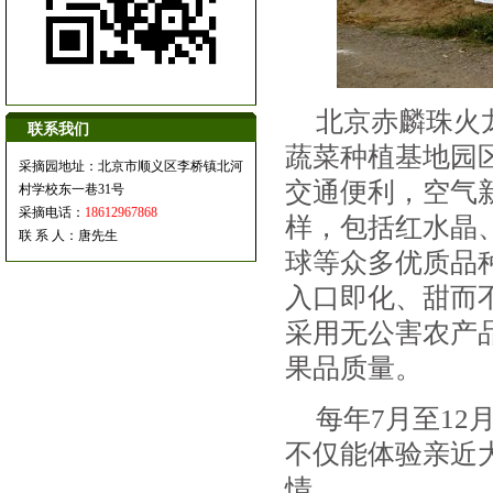
北京赤麟珠火
联系我们
蔬菜种植基地园
采摘园地址：北京市顺义区李桥镇北河
交通便利，空气新
村学校东一巷31号
采摘电话：
18612967868
样，包括红水晶
联 系 人：唐先生
球等众多优质品
入口即化、甜而
采用无公害农产
果品质量。
每年7月至1
不仅能体验亲近
情。