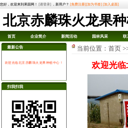
您好，欢迎来到果园网！
[请登录]
，新用户？
[免费注册]
[加为书签]
[加入桌面]
北京赤麟珠火龙果种
首页
企业简介
新闻活动
园林风采
联
最新公告
当前位置：
首页
>
欢迎光临北京赤麟珠火龙果种植中心！
欢迎光临
扫我扫我