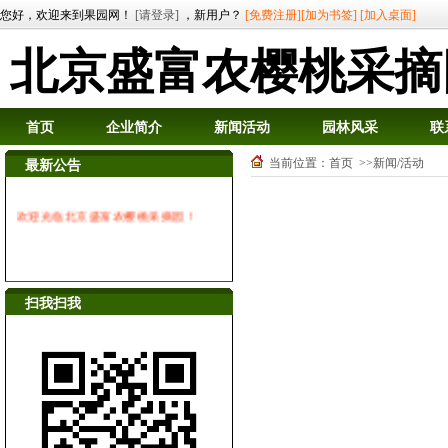
您好，欢迎来到果园网！
[请登录]
，新用户？
[免费注册]
[加为书签]
[加入桌面]
北京盛富农樱桃采摘
首页
企业简介
新闻活动
园林风采
联
当前位置：
首页
>>新闻/活动
最新公告
欢迎光临北京盛富农樱桃采摘园！
扫我扫我