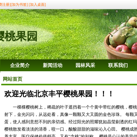
费注册]
[加为书签]
[加入桌面]
樱桃果园
企业简介
新闻活动
园林风采
联系我们
网站首页
欢迎光临北京丰平樱桃果园！！！
一棵棵樱桃树上，稀疏的叶子遮挡着一个个黄中带红的樱桃，樱桃
射下，金光闪闪，从远处看，真像一颗颗又大又圆的金色珍珠。 每颗
蛋，使人感到意想不到的亲切感。经过阳光的照耀犹如晶莹剔透的红玛
樱桃散发着淡淡的清香，咬一口，酸酸甜甜的滋味沁入心田。 樱桃成
养丰富，医疗保健价值颇高，又有“含桃”的别称。 樱桃是公认的美容