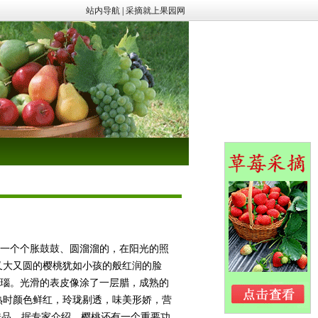
站内导航
|
采摘就上果园网
一个个胀鼓鼓、圆溜溜的，在阳光的照
又大又圆的樱桃犹如小孩的般红润的脸
瑙。光滑的表皮像涂了一层腊，成熟的
熟时颜色鲜红，玲珑剔透，味美形娇，营
佳品，据专家介绍，樱桃还有一个重要功