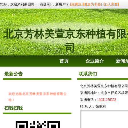
您好，欢迎来到果园网！
[请登录]
，新用户？
[免费注册]
[加为书签]
[加入桌面]
北京芳林美萱京东种植有限
司
首页
企业简介
新闻
最新公告
联系我们
北京芳林美萱京东种植有限公司
欢迎光临北京芳林美萱京东种植有限公
采摘园地址：北京市怀柔区杨宋
司！
采摘电话：
13051276552
联 系 人：张晓利
扫我扫我