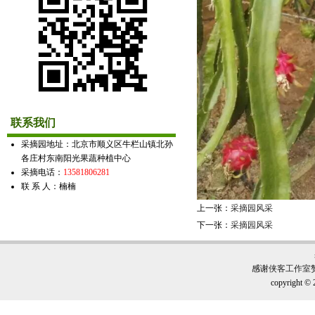
联系我们
采摘园地址：北京市顺义区牛栏山镇北孙
各庄村东南阳光果蔬种植中心
采摘电话：
13581806281
联 系 人：楠楠
上一张：
采摘园风采
下一张：
采摘园风采
感谢
侠客工作室
copyright © 