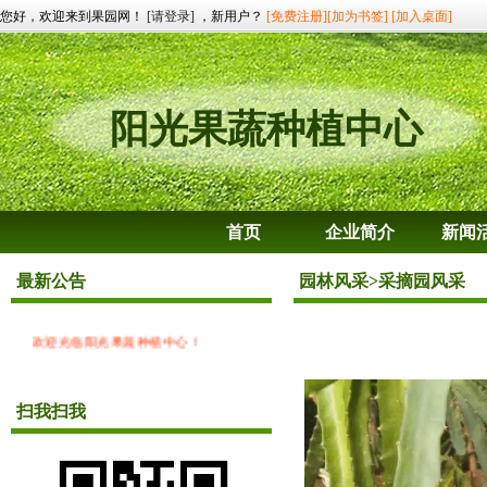
您好，欢迎来到果园网！
[请登录]
，新用户？
[免费注册]
[加为书签]
[加入桌面]
阳光果蔬种植中心
首页
企业简介
新闻
最新公告
园林风采
>采摘园风采
欢迎光临阳光果蔬种植中心！
扫我扫我