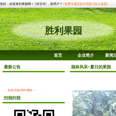
您好，欢迎来到果园网！
[请登录]
，新用户？
[免费注册]
[加为书签]
[加入桌面]
胜利果园
首页
企业简介
新闻
最新公告
园林风采
>夏日的果园
欢迎光临胜利果园！
微信电话同步：15910485074.需要采摘的
扫我扫我
亲们在九月中旬左右跟10月可以考虑一
下，另外有什么问题可以向我前来咨询，
欢迎大家的到来。