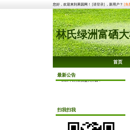
您好，欢迎来到果园网！
[请登录]
，新用户？
[免
林氏绿洲富硒大
首页
最新公告
欢迎光临林氏绿洲富硒大樱桃采摘基地！
扫我扫我
2020年2月采摘盛大开园！