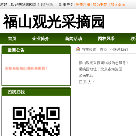
您好，欢迎来到果园网！
[请登录]
，新用户？
[免费注册]
[加为书签]
[加入桌面]
福山观光采摘园
首页
企业简介
新闻活动
园林风采
联
当前位置：
首页
>>联系我们
最新公告
福山观光采摘园竭诚为您服务！
欢迎光临福山观光采摘园！
采摘园地址：北京市海淀区
采摘电话：
联 系 人：
扫我扫我