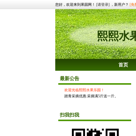
您好，欢迎来到果园网！
[请登录]
，新用户？
[免
熙熙水
首页
最新公告
欢迎光临熙熙水果乐园！
踏青采摘优惠:采摘满5斤送一斤。
扫我扫我