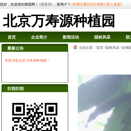
您好，欢迎来到果园网！
[请登录]
，新用户？
[免费注册]
[加为书签]
[加入桌面]
北京万寿源种植园
首页
企业简介
新闻活动
园林风采
联
当前位置：
首页
>
园林风采
>采摘
最新公告
欢迎光临北京万寿源种植园！
扫我扫我